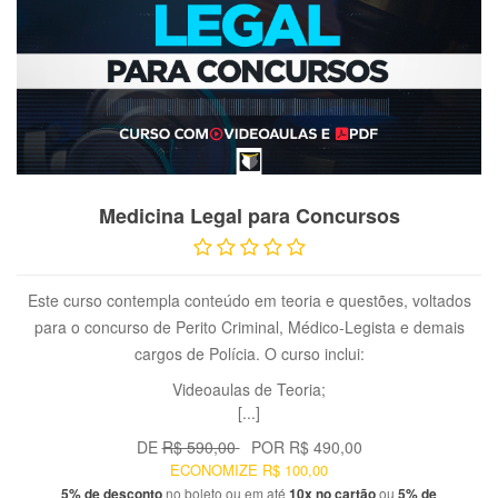
VER PRODUTO
Medicina Legal para Concursos
Este curso contempla conteúdo em teoria e questões, voltados
para o concurso de Perito Criminal, Médico-Legista e demais
cargos de Polícia. O curso inclui:
Videoaulas de Teoria;
[...]
DE
R$ 590,00
POR
R$ 490,00
ECONOMIZE
R$ 100,00
5% de desconto
no boleto ou em até
10x no cartão
ou
5% de