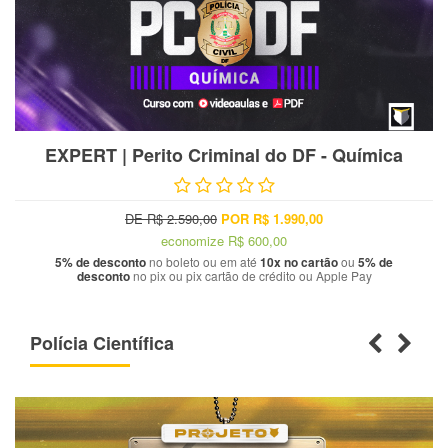
EXPERT | Perito Criminal do DF - Química
DE R$ 2.590,00
POR R$ 1.990,00
economize
R$ 600,00
5% de desconto
no boleto ou em até
10x no cartão
ou
5% de
desconto
no pix ou pix cartão de crédito ou Apple Pay
Polícia Científica