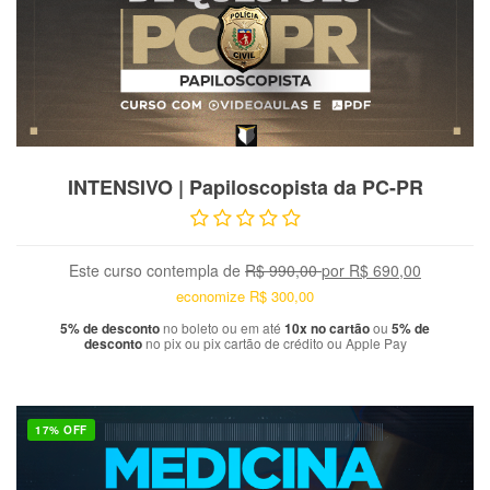
VER PRODUTO
INTENSIVO | Papiloscopista da PC-PR
Este curso contempla
de
R$ 990,00
por
R$ 690,00
economize
R$ 300,00
5% de desconto
no boleto ou em até
10x no cartão
ou
5% de
desconto
no pix ou pix cartão de crédito ou Apple Pay
17% OFF