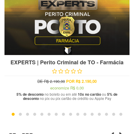
EXPERTS | Perito Criminal de TO - Farmácia
DE R$ 2.190,00
POR R$ 2.190,00
economize
R$ 0,00
5% de desconto
no boleto ou em até
10x no cartão
ou
5% de
desconto
no pix ou pix cartão de crédito ou Apple Pay