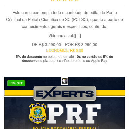
Este curso contempla todo o conteúdo do edital de Perito
Criminal da Polícia Científica de SC (PCI-SC), quanto a parte de
conhecimentos gerais e específicos, contendo:
Videoaulas obj[...]
DE
R$ 3.290,00
POR
R$ 3.290,00
ECONOMIZE
R$ 0,00
5% de desconto
no boleto ou em até
10x no cartão
ou
5% de
desconto
no pix ou pix cartão de crédito ou Apple Pay
12% OFF