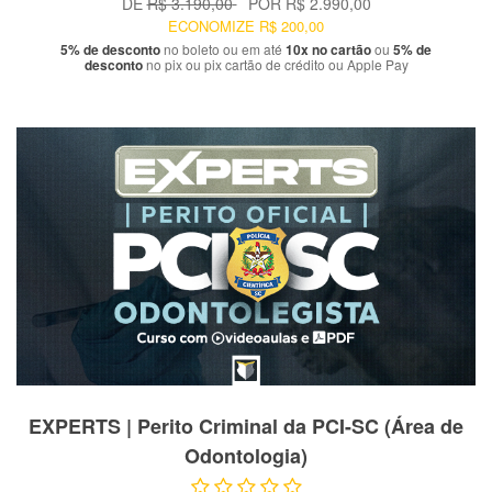
DE
R$ 3.190,00
POR
R$ 2.990,00
ECONOMIZE
R$ 200,00
5% de desconto
no boleto ou em até
10x no cartão
ou
5% de
desconto
no pix ou pix cartão de crédito ou Apple Pay
VER PRODUTO
EXPERTS | Perito Criminal da PCI-SC (Área de
Odontologia)