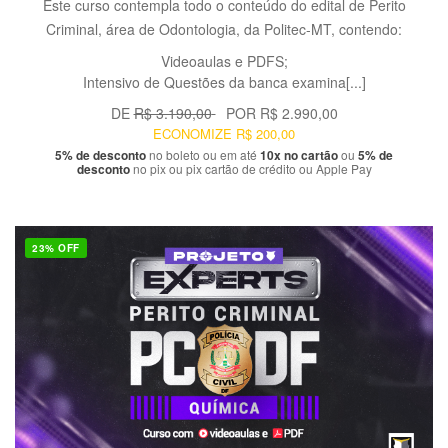
Este curso contempla todo o conteúdo do edital de Perito
Criminal, área de Odontologia, da Politec-MT, contendo:
Videoaulas e PDFS;
Intensivo de Questões da banca examina[...]
DE
R$ 3.190,00
POR
R$ 2.990,00
ECONOMIZE
R$ 200,00
5% de desconto
no boleto ou em até
10x no cartão
ou
5% de
desconto
no pix ou pix cartão de crédito ou Apple Pay
23% OFF