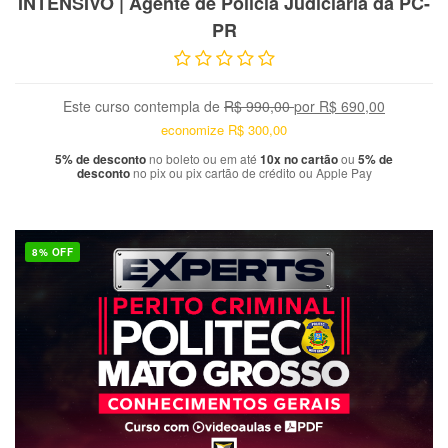
INTENSIVO | Agente de Polícia Judiciária da PC-
PR
Este curso contempla
de
R$ 990,00
por
R$ 690,00
economize
R$ 300,00
5% de desconto
no boleto ou em até
10x no cartão
ou
5% de
desconto
no pix ou pix cartão de crédito ou Apple Pay
8% OFF