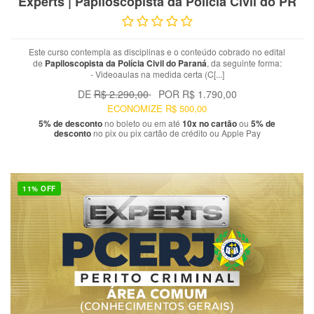
Experts | Papiloscopista da Polícia Civil do PR
Este curso contempla as disciplinas e o conteúdo cobrado no edital
de
Papiloscopista da Polícia Civil do Paraná
, da seguinte forma:
- Videoaulas na medida certa (C[...]
DE
R$ 2.290,00
POR
R$ 1.790,00
ECONOMIZE
R$ 500,00
5% de desconto
no boleto ou em até
10x no cartão
ou
5% de
desconto
no pix ou pix cartão de crédito ou Apple Pay
11% OFF