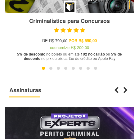
Criminalística para Concursos
DE R$ 790,00
POR R$ 590,00
economize
R$ 200,00
5% de desconto
no boleto ou em até
10x no cartão
ou
5% de
desconto
no pix ou pix cartão de crédito ou Apple Pay
Assinaturas