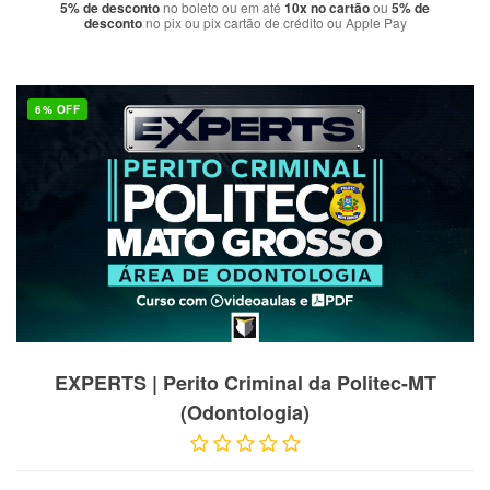
5% de desconto
no boleto ou em até
10x no cartão
ou
5% de
desconto
no pix ou pix cartão de crédito ou Apple Pay
6% OFF
VER PRODUTO
EXPERTS | Perito Criminal da Politec-MT
(Odontologia)