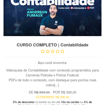
VER PRODUTO
CURSO COMPLETO | Contabilidade
Aqui você encontra:
Videoaulas de Contabilidade com conteúdo programático para
Carreiras Policiais e Polícia Federal;
PDFs de todo o conteúdo, com destaque para pontos mais
cobra[...]
DE
R$ 599,00
POR
R$ 399,00
ECONOMIZE
R$ 200,00
5% de desconto
no boleto ou em até
10x no cartão
ou
5% de