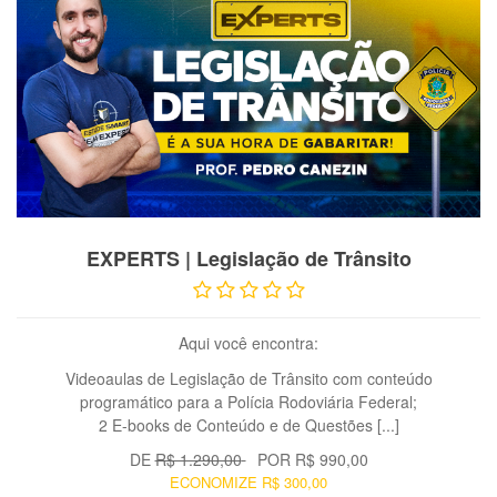
VER PRODUTO
EXPERTS | Legislação de Trânsito
Aqui você encontra:
Videoaulas de Legislação de Trânsito com conteúdo
programático para a Polícia Rodoviária Federal;
2 E-books de Conteúdo e de Questões [...]
DE
R$ 1.290,00
POR
R$ 990,00
ECONOMIZE
R$ 300,00