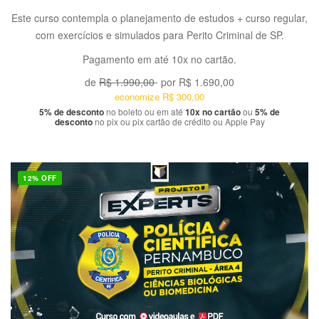
Este curso contempla o planejamento de estudos + curso regular,
com exercícios e simulados para Perito Criminal de SP.
Pagamento em até 10x no cartão.
de
R$ 1.990,00
por
R$ 1.690,00
economize
R$ 300,00
5% de desconto
no boleto ou em até
10x no cartão
ou
5% de
desconto
no pix ou pix cartão de crédito ou Apple Pay
12% OFF