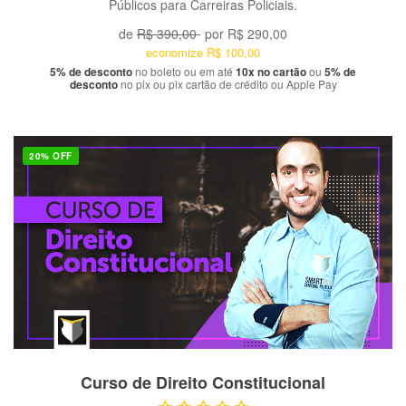
Públicos para Carreiras Policiais.
de
R$ 390,00
por
R$ 290,00
economize
R$ 100,00
5% de desconto
no boleto ou em até
10x no cartão
ou
5% de
desconto
no pix ou pix cartão de crédito ou Apple Pay
20% OFF
VER PRODUTO
Curso de Direito Constitucional