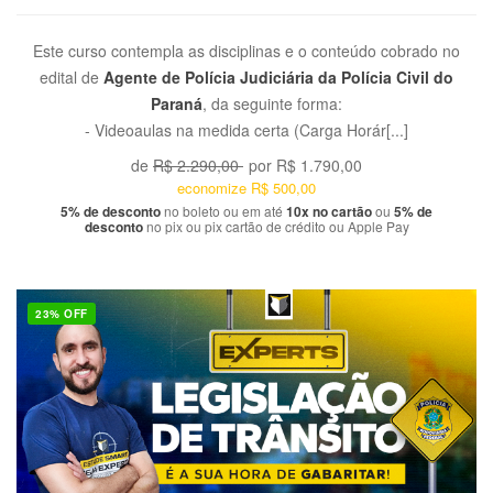
Este curso contempla as disciplinas e o conteúdo cobrado no
edital de
Agente de Polícia Judiciária da Polícia Civil do
Paraná
, da seguinte forma:
- Videoaulas na medida certa (Carga Horár[...]
de
R$ 2.290,00
por
R$ 1.790,00
economize
R$ 500,00
5% de desconto
no boleto ou em até
10x no cartão
ou
5% de
desconto
no pix ou pix cartão de crédito ou Apple Pay
23% OFF