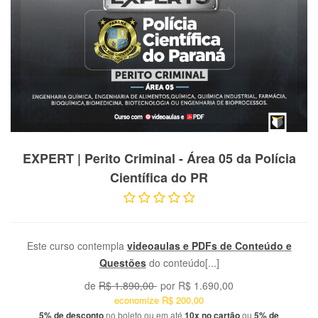
VER PRODUTO
EXPERT | Perito Criminal - Área 05 da Polícia
Científica do PR
Este curso contempla
videoaulas e PDFs de Conteúdo e
Questões
do conteúdo[...]
de
R$ 1.890,00
por
R$ 1.690,00
economize
R$ 200,00
5% de desconto
no boleto ou em até
10x no cartão
ou
5% de