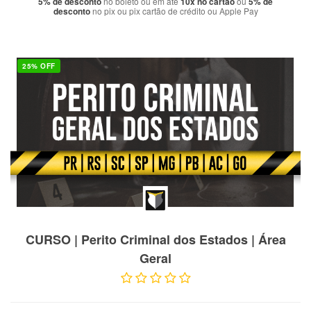
5% de desconto
no boleto ou em até
10x no cartão
ou
5% de
desconto
no pix ou pix cartão de crédito ou Apple Pay
25% OFF
VER PRODUTO
CURSO | Perito Criminal dos Estados | Área
Geral