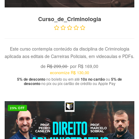
VER PRODUTO
Curso_de_Criminologia
Este curso contempla conteúdo da disciplina de Criminologia
aplicada aos editais de Carreiras Policiais, em videoaulas e PDFs.
de
R$ 299,00
por
R$ 169,00
economize
R$ 130,00
5% de desconto
no boleto ou em até
10x no cartão
ou
5% de
desconto
no pix ou pix cartão de crédito ou Apple Pay
25% OFF