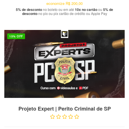
economize
R$ 200,00
5% de desconto
no boleto ou em até
10x no cartão
ou
5% de
desconto
no pix ou pix cartão de crédito ou Apple Pay
15% OFF
VER PRODUTO
Projeto Expert | Perito Criminal de SP