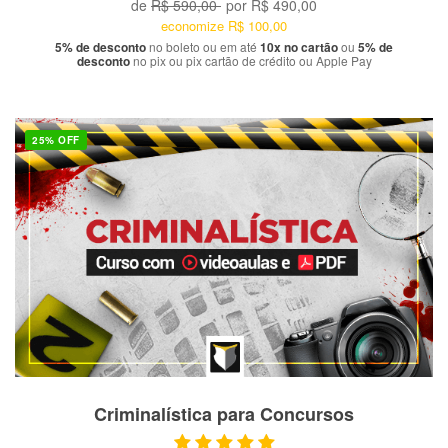
de
R$ 590,00
por
R$ 490,00
economize
R$ 100,00
5% de desconto
no boleto ou em até
10x no cartão
ou
5% de
desconto
no pix ou pix cartão de crédito ou Apple Pay
25% OFF
VER PRODUTO
Criminalística para Concursos