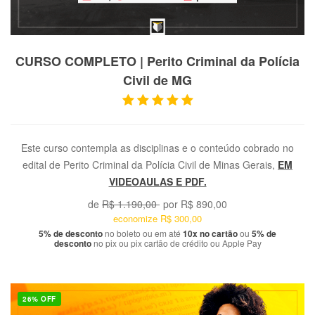
VER PRODUTO
CURSO COMPLETO | Perito Criminal da Polícia
Civil de MG
Este curso contempla as disciplinas e o conteúdo cobrado no
edital de Perito Criminal da Polícia Civil de Minas Gerais,
EM
VIDEOAULAS E PDF.
de
R$ 1.190,00
por
R$ 890,00
economize
R$ 300,00
5% de desconto
no boleto ou em até
10x no cartão
ou
5% de
desconto
no pix ou pix cartão de crédito ou Apple Pay
26% OFF