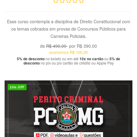
Esse curso contempla a disciplina de Direito Constitucional com
os temas cobrados em provas de Concursos Públicos para
Carreiras Policiais.
de
R$ 490,00
por
R$ 390,00
economize
R$ 100,00
5% de desconto
no boleto ou em até
10x no cartão
ou
5% de
desconto
no pix ou pix cartão de crédito ou Apple Pay
25% OFF