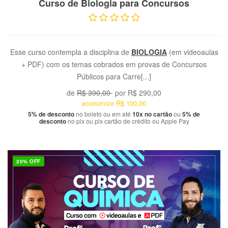
Curso de Biologia para Concursos
Esse curso contempla a disciplina de
BIOLOGIA
(em videoaulas
+ PDF) com os temas cobrados em provas de Concursos
Públicos para Carre[...]
de
R$ 390,00
por
R$ 290,00
economize
R$ 100,00
5% de desconto
no boleto ou em até
10x no cartão
ou
5% de
desconto
no pix ou pix cartão de crédito ou Apple Pay
20% OFF