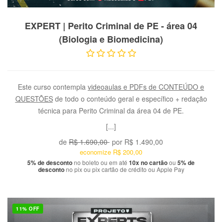
VER PRODUTO
EXPERT | Perito Criminal de PE - área 04
(Biologia e Biomedicina)
Este curso contempla
videoaulas e PDFs de CONTEÚDO e
QUESTÕES
de todo o conteúdo geral e específico + redação
técnica para Perito Criminal da área 04 de PE.
[...]
de
R$ 1.690,00
por
R$ 1.490,00
economize
R$ 200,00
5% de desconto
no boleto ou em até
10x no cartão
ou
5% de
desconto
no pix ou pix cartão de crédito ou Apple Pay
11% OFF