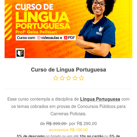
VER PRODUTO
Curso de Língua Portuguesa
Esse curso contempla a disciplina de
Língua Portuguesa
com
os temas cobrados em provas de Concursos Públicos para
Carreiras Policiais.
de
R$ 390,00
por
R$ 290,00
economize
R$ 100,00
5% de desconto
no boleto ou em até
10x no cartão
ou
5% de