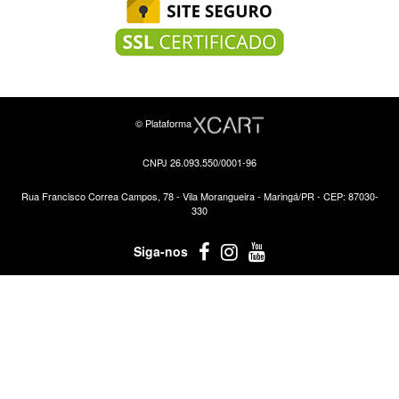
© Plataforma
CNPJ 26.093.550/0001-96
Rua Francisco Correa Campos, 78 - Vila Morangueira - Maringá/PR - CEP: 87030-
330
Siga-nos